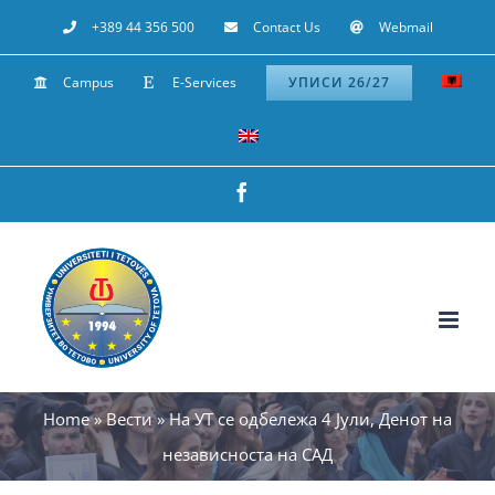
Skip
+389 44 356 500
Contact Us
Webmail
to
Campus
E-Services
УПИСИ 26/27
content
Facebook
Home
»
Вести
»
На УТ се одбележа 4 Јули, Денот на
независноста на САД