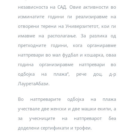
независноста на САД. Овие активности во
изминатите години ги реализиравме на
отворени терени на Универзитетот, кои ги
имавме на располагање. За разлика од
претходните години, кога органиравме
натпревари во мал фудбал и кошарка, оваа
година организиравме натпревари во
одбојка на плажа“, рече доц. д-р
ЛауретаАбази.
Во натпреварите одбојка на плажа
учествале две женски и две машки екипи, а
за учесниците на натпреварот беа
доделени сертификати и трофеи.