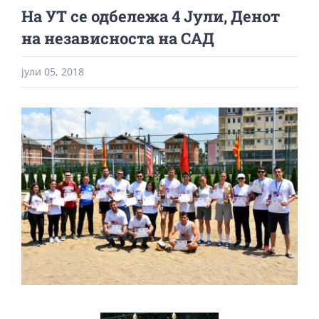
На УТ се одбележа 4 Јули, Денот
на независноста на САД
јули 05, 2018
View
Larger
Image