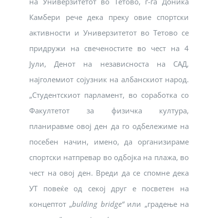
на Универзитетот во Тетово, г-ѓа Доника
Камбери рече дека преку овие спортски
активности и Универзитетот во Тетово се
придружи на свеченостите во чест на 4
Јули, Денот на независноста на САД,
најголемиот сојузник на албанскиот народ.
„Студентскиот парламент, во соработка со
Факултетот за физичка култура,
планиравме овој ден да го одбележиме на
посебен начин, имено, да организираме
спортски натпревар во одбојка на плажа, во
чест на овој ден. Вреди да се спомне дека
УТ повеќе од секој друг е посветен на
концептот „
bulding bridg
е“
или „градење на