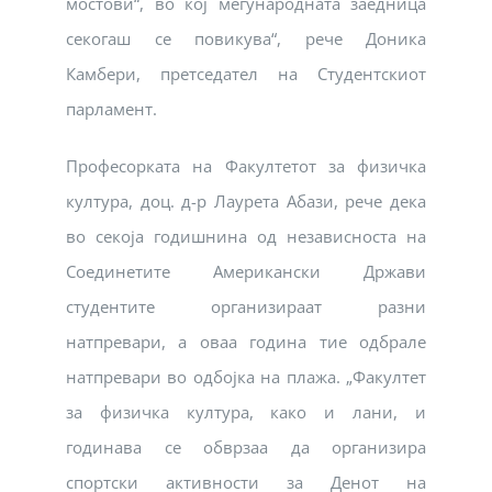
мостови“, во кој меѓународната заедница
секогаш се повикува“, рече Доника
Камбери, претседател на Студентскиот
парламент.
Професорката на Факултетот за физичка
култура, доц. д-р Лаурета Абази, рече дека
во секоја годишнина од независноста на
Соединетите Американски Држави
студентите организираат разни
натпревари, а оваа година тие одбрале
натпревари во одбојка на плажа. „Факултет
за физичка култура, како и лани, и
годинава се обврзаа да организира
спортски активности за Денот на