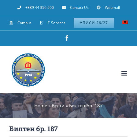
Skip
+389 44 356 500
Contact Us
Webmail
to
Campus
E-Services
УПИСИ 26/27
content
Facebook
Home
»
Вести
»
Билтен бр. 187
Билтен бр. 187