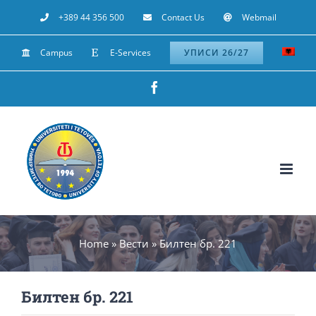
Skip
+389 44 356 500
Contact Us
Webmail
to
Campus
E-Services
УПИСИ 26/27
content
Facebook
Home
»
Вести
»
Билтен бр. 221
Билтен бр. 221