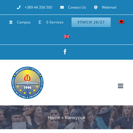
Skip
+389 44 356 500
Contact Us
Webmail
to
Campus
E-Services
УПИСИ 26/27
content
Facebook
Home
»
Конкурси