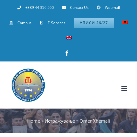
Skip
+389 44 356 500
Contact Us
Webmail
to
Campus
E-Services
УПИСИ 26/27
content
Facebook
Home
»
Истражување
»
Omer Xhemali