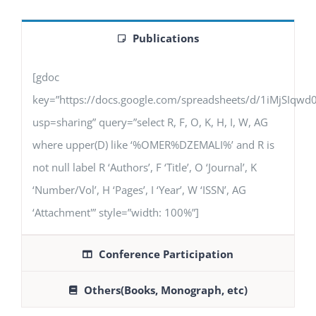
Publications
[gdoc
key=”https://docs.google.com/spreadsheets/d/1iMjSIq
usp=sharing” query=”select R, F, O, K, H, I, W, AG
where upper(D) like ‘%OMER%DZEMALI%’ and R is
not null label R ‘Authors’, F ‘Title’, O ‘Journal’, K
‘Number/Vol’, H ‘Pages’, I ‘Year’, W ‘ISSN’, AG
‘Attachment'” style=”width: 100%”]
Conference Participation
Others(Books, Monograph, etc)