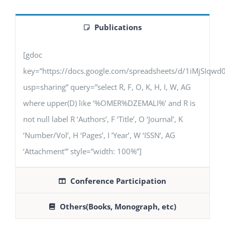
Publications
[gdoc
key=”https://docs.google.com/spreadsheets/d/1iMjSIq
usp=sharing” query=”select R, F, O, K, H, I, W, AG
where upper(D) like ‘%OMER%DZEMALI%’ and R is
not null label R ‘Authors’, F ‘Title’, O ‘Journal’, K
‘Number/Vol’, H ‘Pages’, I ‘Year’, W ‘ISSN’, AG
‘Attachment'” style=”width: 100%”]
Conference Participation
Others(Books, Monograph, etc)