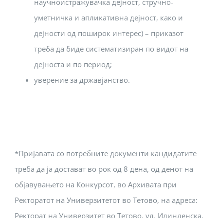
научноистражувачка дејност, стручно-
уметничка и апликативна дејност, како и
дејности од поширок интерес) – приказот
треба да биде систематизиран по видот на
дејноста и по период;
уверение за државјанство.
*Пријавата со потребните документи кандидатите
треба да ја достават во рок од 8 дена, од денот на
објавувањето на Конкурсот, во Архивата при
Ректоратот на Универзитетот во Тетово, на адреса:
Ректорат на Универзитет во Тетово, ул. Илинденска,