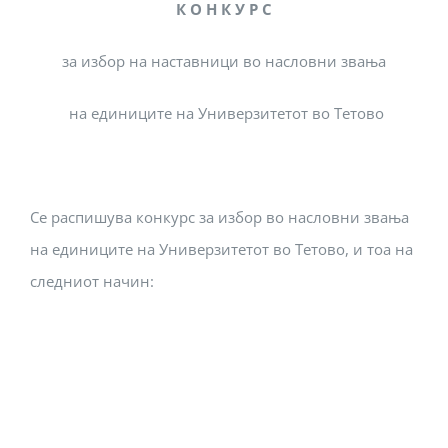
К О Н К У Р С
за избор на наставници во насловни звања
на единиците на Универзитетот во Тетово
Се распишува конкурс за избор во насловни звања
на единиците на Универзитетот во Тетово, и тоа на
следниот начин: