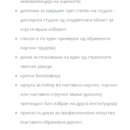
еквиваленција на оценките;
диплома за завршен трет степен на студии –
докторски студии од соодветната област за
која се врши изборот;
список и по еден примерок од објавените
научни трудови;
доказ за познавање на еден од странските
светски јазици;
кратка биографија;
одлука за избор во наставно-научно, научно
или наставно-стручно звање (доколку
претходно бил избран на друга институција);
приказ со доказ за професионално искуство
(наставно-образовна дејност,