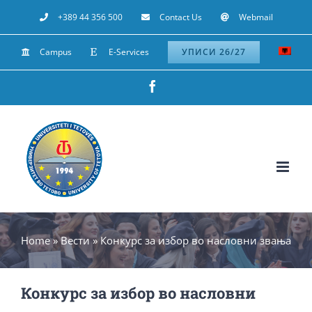
Skip
+389 44 356 500
Contact Us
Webmail
to
Campus
E-Services
УПИСИ 26/27
content
Facebook
Home
»
Вести
»
Конкурс за избор во насловни звања
Конкурс за избор во насловни