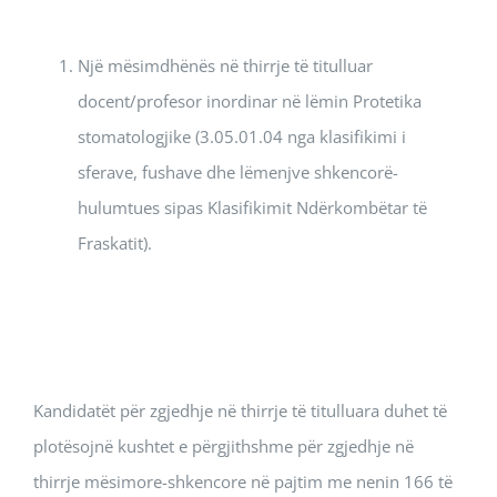
Një mësimdhënës në thirrje të titulluar
docent/profesor inordinar në lëmin Protetika
stomatologjike (3.05.01.04 nga klasifikimi i
sferave, fushave dhe lëmenjve shkencorë-
hulumtues sipas Klasifikimit Ndërkombëtar të
Fraskatit).
Kandidatët për zgjedhje në thirrje të titulluara duhet të
plotësojnë kushtet e përgjithshme për zgjedhje në
thirrje mësimore-shkencore në pajtim me nenin 166 të