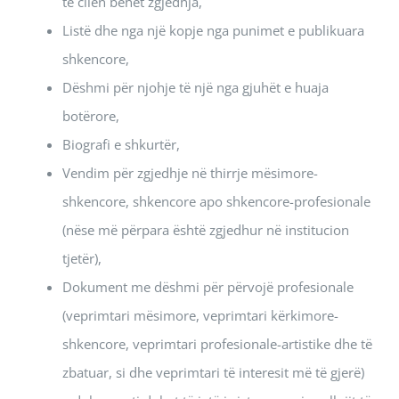
të cilën bëhet zgjedhja,
Listë dhe nga një kopje nga punimet e publikuara
shkencore,
Dëshmi për njohje të një nga gjuhët e huaja
botërore,
Biografi e shkurtër,
Vendim për zgjedhje në thirrje mësimore-
shkencore, shkencore apo shkencore-profesionale
(nëse më përpara është zgjedhur në institucion
tjetër),
Dokument me dëshmi për përvojë profesionale
(veprimtari mësimore, veprimtari kërkimore-
shkencore, veprimtari profesionale-artistike dhe të
zbatuar, si dhe veprimtari të interesit më të gjerë)