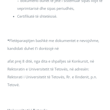
– dokumenti duhet të jetë i sistemuar sipas llojit të
veprimtarisë dhe sipas periudhës,
Certifikatë të shtetësisë.
*
Fletëparaqitjen bashkë me dokumentet e nevojshme,
kandidati duhet t’i dorëzojë në
afat prej 8 ditë, nga dita e shpalljes së Konkursit, në
Rektoratin e Universitetit të Tetovës, në adresën:
Rektorati i Universitetit të Tetovës, Rr. e Ilindenit, p.n.
Tetovë.