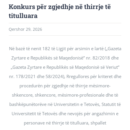
Konkurs për zgjedhje në thirrje të
titulluara
Qershor 29, 2026
Në bazë të nenit 182 të Ligjit për arsimin e lartë („Gazeta
Zyrtare e Republikës së Maqedonisë” nr. 82/2018 dhe
„Gazeta Zyrtare e Republikës së Maqedonisë së Veriut”
nr. 178/2021 dhe 58/2024), Rregullores për kriteret dhe
procedurën për zgjedhje në thirrje mësimore-
shkencore, shkencore, mësimore-profesionale dhe të
bashkëpunëtorëve në Universitetin e Tetovës, Statutit të
Universitetit të Tetovës dhe nevojës për angazhimin e
personave në thirrje të titulluara, shpallet