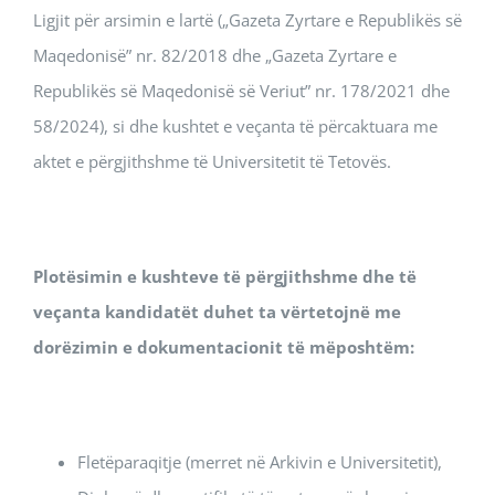
Ligjit për arsimin e lartë („Gazeta Zyrtare e Republikës së
Maqedonisë” nr. 82/2018 dhe „Gazeta Zyrtare e
Republikës së Maqedonisë së Veriut” nr. 178/2021 dhe
58/2024), si dhe kushtet e veçanta të përcaktuara me
aktet e përgjithshme të Universitetit të Tetovës.
Plotësimin e kushteve të përgjithshme dhe të
veçanta kandidatët duhet ta vërtetojnë me
dorëzimin e dokumentacionit të mëposhtëm:
Fletëparaqitje (merret në Arkivin e Universitetit),