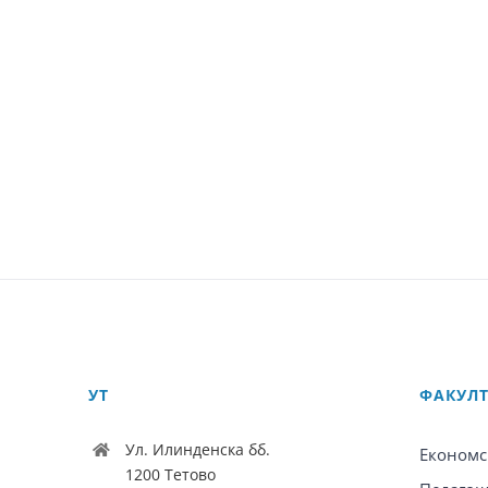
УТ
ФАКУЛ
Ул. Илинденска бб.
Економс
1200 Тетово