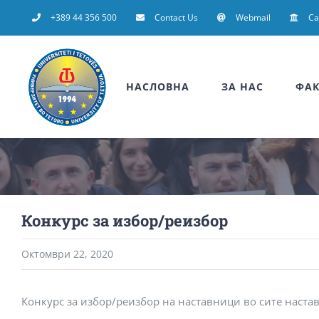
Skip
+389 44 356 500
Contact Us
Webmail
C
to
content
НАСЛОВНА
ЗА НАС
ФАК
Конкурс за избор/реизбор
Октомври 22, 2020
Конкурс за избор/реизбор на наставници во сите наста