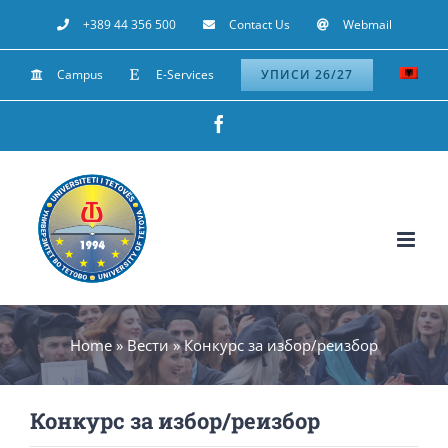
Skip
+389 44 356 500
Contact Us
Webmail
to
Campus
E-Services
УПИСИ 26/27
content
Facebook
Home
»
Вести
»
Конкурс за избор/реизбор
Конкурс за избор/реизбор