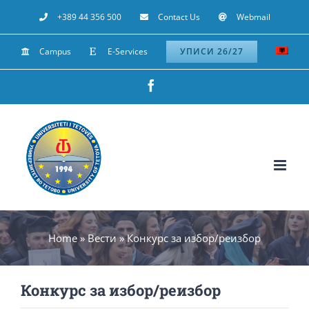
Skip
+389 44 356 500
Contact Us
Webmail
to
Campus
E-Services
УПИСИ 26/27
content
Facebook
Home
»
Вести
»
Конкурс за избор/реизбор
Конкурс за избор/реизбор