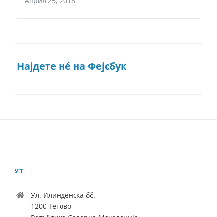
Април 25, 2018
Најдете нé на Фејсбук
УТ
Ул. Илинденска бб.
1200 Тетово