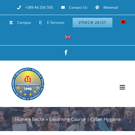
Skip
+389 44 356 500
Contact Us
Webmail
to
Campus
E-Services
УПИСИ 26/27
content
Facebook
Home
»
Вести
»
E-learning Course | Cyber Hygiene