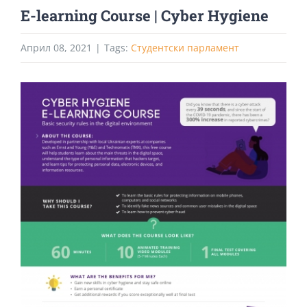
E-learning Course | Cyber Hygiene
Април 08, 2021
|
Tags:
Студентски парламент
View
Larger
Image