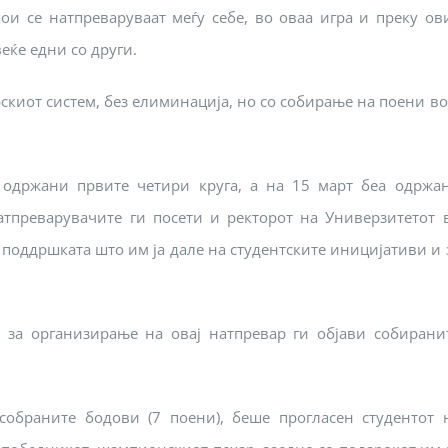
ои се натпреваруваат меѓу себе, во оваа игра и преку ов
еќе едни со други.
киот систем, без елиминација, но со собирање на поени во
а одржани првите четири круга, а на 15 март беа одржа
атпреварувачите ги посети и ректорот на Универзитетот 
а поддршката што им ја дале на студентските иницијативи и 
 за организирање на овај натпревар ги објави собирани
собраните бодови (7 поени), беше прогласен студентот 