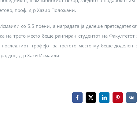
победникот, шампионскиот пехар, заедно со подарокот им 
етово, проф. д-р Хазир Положани.
Исмаили со 5.5 поени, а наградата ја делеше претседателка
а на трето место беше рангиран студентот на Факултетот 
 последниот, трофејот за третото место му беше доделен 
ра, доц. д-р Хаки Исмаили.
Facebook
X
LinkedIn
Pinterest
Vk