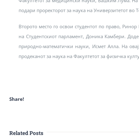
Факултетот за медицински науки, Башким Лума. На 
подари проректорот за наука на Универзитетот во Т
Второто место го освои студентот по право, Ринор 
на Студентскиот парламент, Доника Камбери. Додек
природно-математички науки, Исмет Алла. На овај
продеканот за наука на Факултетот за физичка култу
Share!
Related Posts