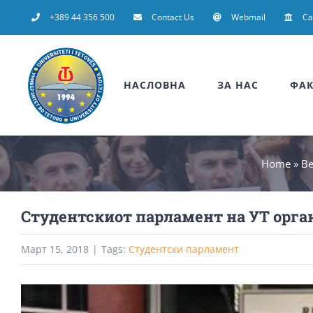
Skip
+389 44 356 500
Contact Us
Webmail
C
to
content
НАСЛОВНА
ЗА НАС
ФАК
Home
»
Ве
Студентскиот парламент на УТ орга
Март 15, 2018
|
Tags:
Студентски парламент
View