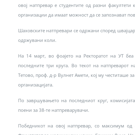
овој натпревар е студентите од разни факултети к
организации да имаат можност да се запознават пов
Шаховските натпревари се одржани според швајцарс
одржувани коли.
На 14 март, во фоајето на Ректоратот на УТ бе
последните три круга. Во текот на натпреварот н
Тетово, проф. д-р Вулнет Амети, кој му честиташе з
организацијата.
По завршувањето на последниот круг, комисијата
поени за 38-те натпреварувачи.
Победникот на овој натпревар, со максимум од 