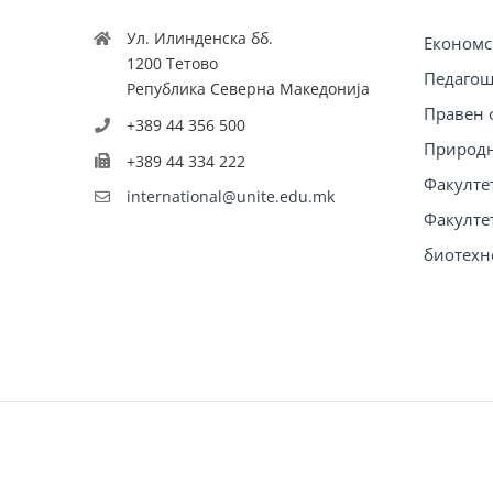
Ул. Илинденска бб.
Економс
1200 Тетово
Педагош
Република Северна Македонија
Правен 
+389 44 356 500
Природн
+389 44 334 222
Факулте
international@unite.edu.mk
Факултет
биотехн