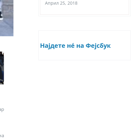
Април 25, 2018
Најдете нé на Фејсбук
ар
на