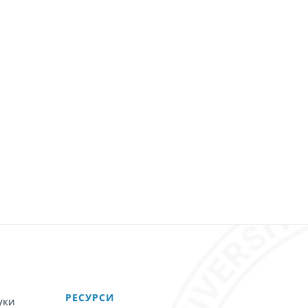
PЕСУРСИ
уки