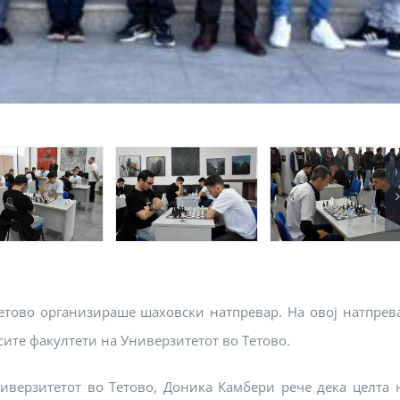
етово организираше шаховски натпревар. На овој натпрев
сите факултети на Универзитетот во Тетово.
иверзитетот во Тетово, Доника Камбери рече дека целта 