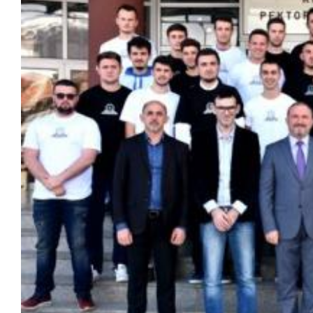
Larger
Image