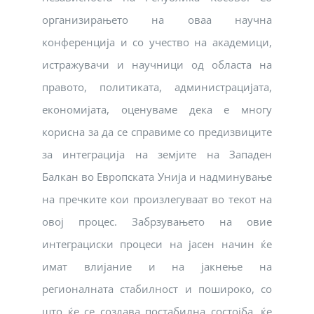
организирањето на оваа научна
конференција и со учество на академици,
истражувачи и научници од областа на
правото, политиката, администрацијата,
економијата, оценуваме дека е многу
корисна за да се справиме со предизвиците
за интеграција на земјите на Западен
Балкан во Европската Унија и надминување
на пречките кои произлегуваат во текот на
овој процес. Забрзувањето на овие
интеграциски процеси на јасен начин ќе
имат влијание и на јакнење на
регионалната стабилност и пошироко, со
што ќе се создава постабилна состојба, ќе