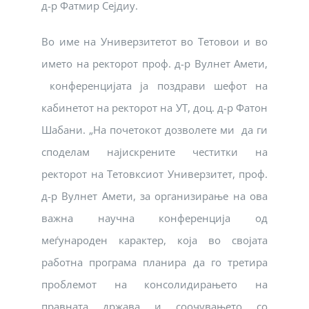
д-р Фатмир Сејдиу.
Во име на Универзитетот во Тетовои и во
името на ректорот проф. д-р Вулнет Амети,
конференцијата ја поздрави шефот на
кабинетот на ректорот на УТ, доц. д-р Фатон
Шабани. „На почетокот дозволете ми да ги
споделам најискрените честитки на
ректорот на Тетовксиот Универзитет, проф.
д-р Вулнет Амети, за организирање на ова
важна научна конференција од
меѓународен карактер, која во својата
работна програма планира да го третира
проблемот на консолидирањето на
правната држава и соочувањето со