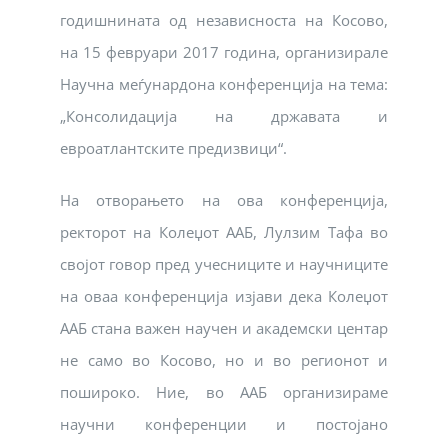
годишнината од независноста на Косово,
на 15 февруари 2017 година, организирале
Научна меѓунардона конференција на тема:
„Консолидација на државата и
евроатлантските предизвици“.
На отворањето на ова конференција,
ректорот на Колеџот ААБ, Лулзим Тафа во
својот говор пред учесниците и научниците
на оваа конференција изјави дека Колеџот
ААБ стана важен научен и академски центар
не само во Косово, но и во регионот и
пошироко. Ние, во ААБ организираме
научни конференции и постојано