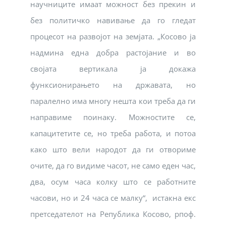
научниците имаат можност без прекин и
без политичко навивање да го гледат
процесот на развојот на земјата. „Косово ја
надмина една добра растојание и во
својата вертикала ја докажа
функсионирањето на државата, но
паралелно има многу нешта кои треба да ги
направиме поинаку. Можностите се,
капацитетите се, но треба работа, и потоа
како што вели народот да ги отвориме
очите, да го видиме часот, не само еден час,
два, осум часа колку што се работните
часови, но и 24 часа се малку“, истакна екс
претседателот на Република Косово, рпоф.