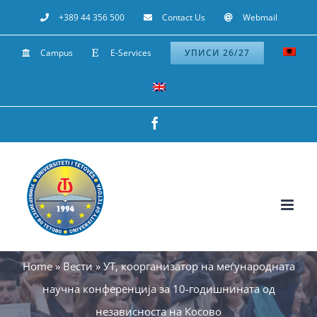
Skip
+389 44 356 500
Contact Us
Webmail
to
Campus
E-Services
УПИСИ 26/27
content
Facebook
Home
»
Вести
»
УТ, коорганизатор на меѓународната
научна конференција за 10-годишнината од
независноста на Косово