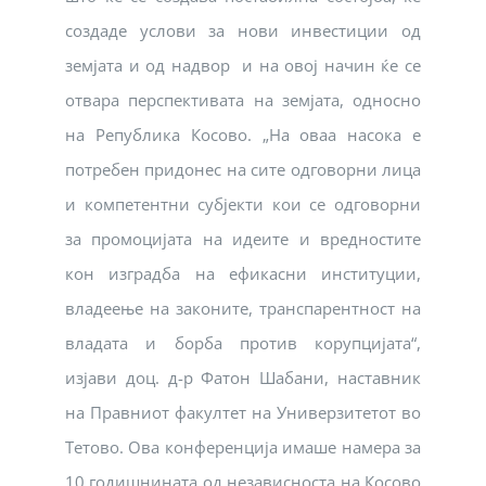
создаде услови за нови инвестиции од
земјата и од надвор и на овој начин ќе се
отвара перспективата на земјата, односно
на Република Косово. „На оваа насока е
потребен придонес на сите одговорни лица
и компетентни субјекти кои се одговорни
за промоцијата на идеите и вредностите
кон изградба на ефикасни институции,
владеење на законите, транспарентност на
владата и борба против корупцијата“,
изјави доц. д-р Фатон Шабани, наставник
на Правниот факултет на Универзитетот во
Тетово. Ова конференција имаше намера за
10 годишнината од независноста на Косово