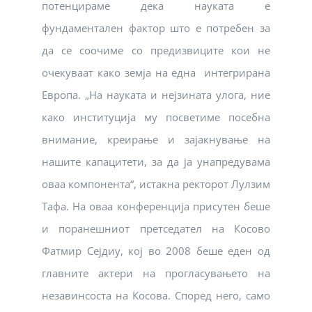
потенцираме дека науката е
фундаментален фактор што е потребен за
да се соочиме со предизвиците кои не
очекуваат како земја на една интегрирана
Европа. „На науката и нејзината улога, ние
како институција му посветиме посебна
внимание, креирање и зајакнување на
нашите капацитети, за да ја унапредувама
оваа компонента“, истакна ректорот Лулзим
Тафа. На оваа конференција присутен беше
и поранешниот претседател на Косово
Фатмир Сејдиу, кој во 2008 беше еден од
главните актери на прогласувањето на
незавинсоста на Косова. Според него, само