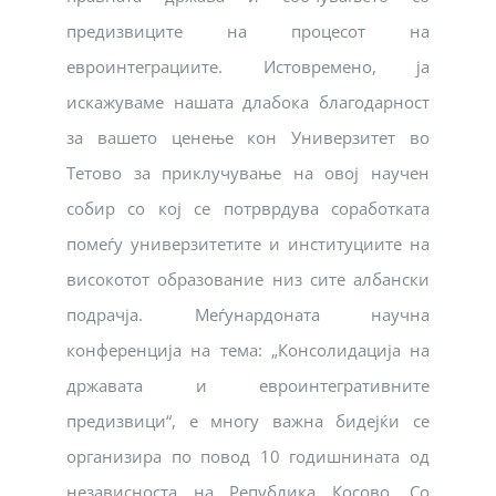
предизвиците на процесот на
евроинтеграциите. Истовремено, ја
искажуваме нашата длабока благодарност
за вашето ценење кон Универзитет во
Тетово за приклучување на овој научен
собир со кој се потрврдува соработката
помеѓу универзитетите и институциите на
високотот образование низ сите албански
подрачја. Меѓунардоната научна
конференција на тема: „Консолидација на
државата и евроинтегративните
предизвици“, е многу важна бидејќи се
организира по повод 10 годишнината од
независноста на Република Косово. Со