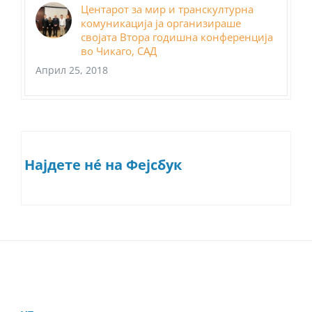
Центарот за мир и транскултурна
комуникација ја организираше
својата Втора годишна конференција
во Чикаго, САД
Април 25, 2018
Најдете нé на Фејсбук