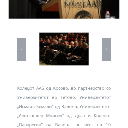
Колеџот ААБ од Косово, во партнерство со
Универзитетот во Тетово, Универзитетот
„Исмаил Кемали“ од Валона, Универзитетот
„Александер Моисиу“ од Драч и Колеџот
„Паваресиа“ од Валона, во чест на 10