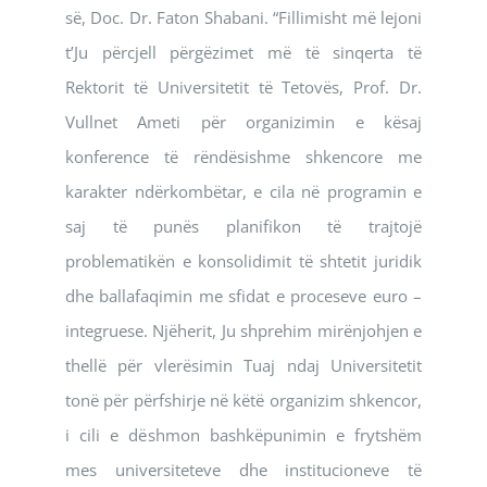
së, Doc. Dr. Faton Shabani. “Fillimisht më lejoni
t’Ju përcjell përgëzimet më të sinqerta të
Rektorit të Universitetit të Tetovës, Prof. Dr.
Vullnet Ameti për organizimin e kësaj
konference të rëndësishme shkencore me
karakter ndërkombëtar, e cila në programin e
saj të punës planifikon të trajtojë
problematikën e konsolidimit të shtetit juridik
dhe ballafaqimin me sfidat e proceseve euro –
integruese. Njëherit, Ju shprehim mirënjohjen e
thellë për vlerësimin Tuaj ndaj Universitetit
tonë për përfshirje në këtë organizim shkencor,
i cili e dëshmon bashkëpunimin e frytshëm
mes universiteteve dhe institucioneve të