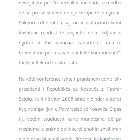
nevojshëm për t’u përballur me sfidat e mëdha
që na presin si vend në një Evropë të integruar.
Shkencës dhe rolit të saj, ne si institucion i kemi
kushtuar rëndësi të veçantë, duke krijuar e
ngritur si dhe avancuar kapacitetet tona të
brendshme për të avancuar këtë komponentë”-
theksoi Rektori Lulzim Tafa.
Në këtë konferencë ishte i pranishëm edhe ish-
presidenti i Republikës së Kosovës z. Fatmir
Sejdiu, i cili në vitin 2008 ishte një ndër aktorët
kyç në shpalljen e Pavarësisë së Kosovës. Sipas
tij, vetëm studiuesit kanë mundësinë që pa
rreshtime e anime politike të shohin zhvillimin
e një procesi të një vendi. “Kosova ka kapërcyer