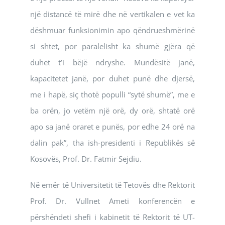
një distancë të mirë dhe në vertikalen e vet ka
dëshmuar funksionimin apo qëndrueshmërinë
si shtet, por paralelisht ka shumë gjëra që
duhet t’i bëjë ndryshe. Mundësitë janë,
kapacitetet janë, por duhet punë dhe djersë,
me i hapë, siç thotë populli “sytë shumë”, me e
ba orën, jo vetëm një orë, dy orë, shtatë orë
apo sa janë oraret e punës, por edhe 24 orë na
dalin pak”, tha ish-presidenti i Republikës së
Kosovës, Prof. Dr. Fatmir Sejdiu.
Në emër të Universitetit të Tetovës dhe Rektorit
Prof. Dr. Vullnet Ameti konferencën e
përshëndeti shefi i kabinetit të Rektorit të UT-