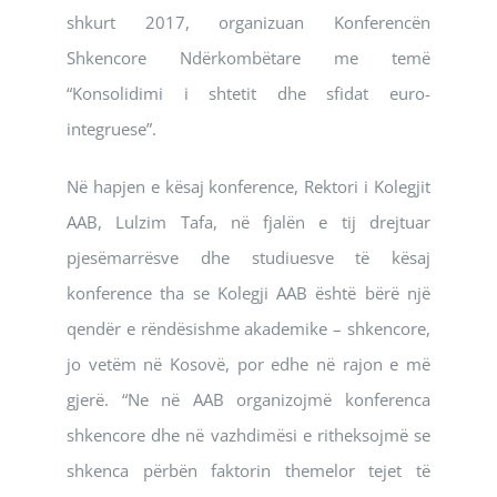
shkurt 2017, organizuan Konferencën
Shkencore Ndërkombëtare me temë
“Konsolidimi i shtetit dhe sfidat euro-
integruese”.
Në hapjen e kësaj konference, Rektori i Kolegjit
AAB, Lulzim Tafa, në fjalën e tij drejtuar
pjesëmarrësve dhe studiuesve të kësaj
konference tha se Kolegji AAB është bërë një
qendër e rëndësishme akademike – shkencore,
jo vetëm në Kosovë, por edhe në rajon e më
gjerë. “Ne në AAB organizojmë konferenca
shkencore dhe në vazhdimësi e ritheksojmë se
shkenca përbën faktorin themelor tejet të