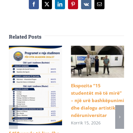
Facebook
X
LinkedIn
Pinterest
Vk
Email
Related Posts
Ekspozita “15
studentët më të mirë”
– një urë bashkëpunimi
dhe dialogu artistik
ndëruniversitar
Korrik 15, 2026