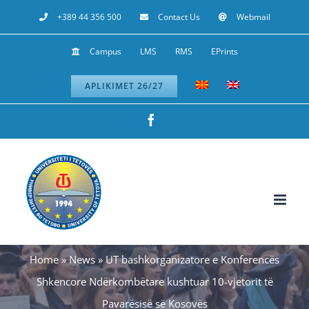
Skip
+389 44 356 500
Contact Us
Webmail
to
Campus
LMS
RMS
EPrints
content
APLIKIMET 26/27
Facebook
Home
»
News
»
UT bashkorganizatore e Konferencës
Shkencore Ndërkombëtare kushtuar 10-vjetorit të
Pavarësisë së Kosovës