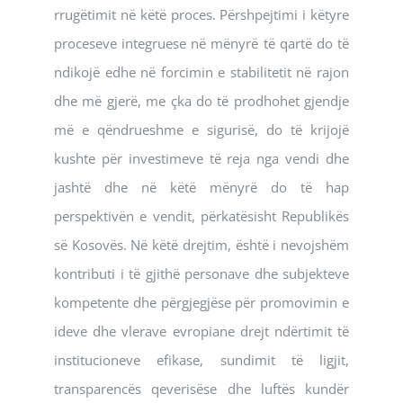
rrugëtimit në këtë proces. Përshpejtimi i këtyre
proceseve integruese në mënyrë të qartë do të
ndikojë edhe në forcimin e stabilitetit në rajon
dhe më gjerë, me çka do të prodhohet gjendje
më e qëndrueshme e sigurisë, do të krijojë
kushte për investimeve të reja nga vendi dhe
jashtë dhe në këtë mënyrë do të hap
perspektivën e vendit, përkatësisht Republikës
së Kosovës. Në këtë drejtim, është i nevojshëm
kontributi i të gjithë personave dhe subjekteve
kompetente dhe përgjegjëse për promovimin e
ideve dhe vlerave evropiane drejt ndërtimit të
institucioneve efikase, sundimit të ligjit,
transparencës qeverisëse dhe luftës kundër