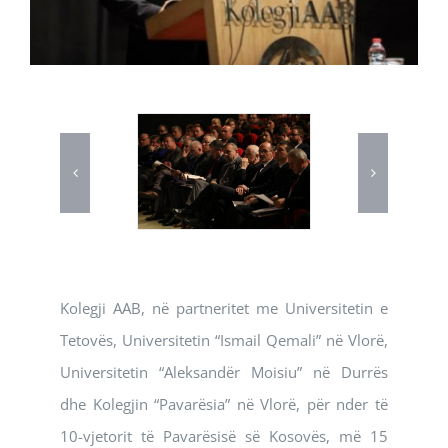
Kolegji AAB, në partneritet me Universitetin e
Tetovës, Universitetin “Ismail Qemali” në Vlorë,
Universitetin “Aleksandër Moisiu” në Durrës
dhe Kolegjin “Pavarësia” në Vlorë, për nder të
10-vjetorit të Pavarësisë së Kosovës, më 15