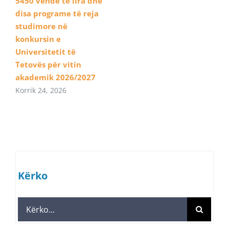
5450 vende të lira dhe
disa programe të reja
studimore në
konkursin e
Universitetit të
Tetovës për vitin
akademik 2026/2027
Korrik 24, 2026
Kërko
Search
for: