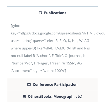
Publications
[gdoc
key=”https://docs.google.com/spreadsheets/d/1iMjSIq
usp=sharing” query=”select R, F, O, K, H, I, W, AG
where upper(D) like ‘%RABIJE%MURATI%’ and R is
not null label R ‘Authors’, F ‘Title’, O ‘Journal’, K
‘Number/Vol’, H ‘Pages’, I ‘Year’, W ‘ISSN’, AG
‘Attachment'” style=”width: 100%”]
Conference Participation
Others(Books, Monograph, etc)