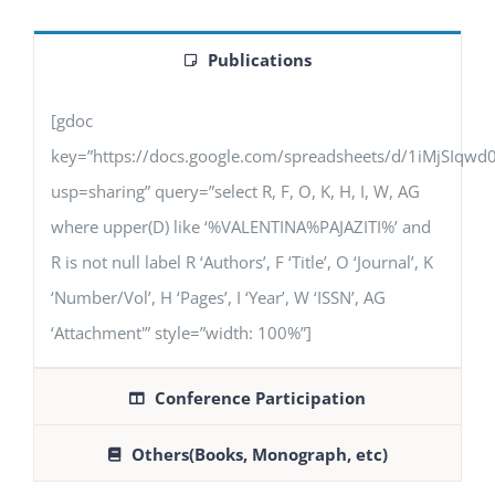
Publications
[gdoc
key=”https://docs.google.com/spreadsheets/d/1iMjSIq
usp=sharing” query=”select R, F, O, K, H, I, W, AG
where upper(D) like ‘%VALENTINA%PAJAZITI%’ and
R is not null label R ‘Authors’, F ‘Title’, O ‘Journal’, K
‘Number/Vol’, H ‘Pages’, I ‘Year’, W ‘ISSN’, AG
‘Attachment'” style=”width: 100%”]
Conference Participation
Others(Books, Monograph, etc)