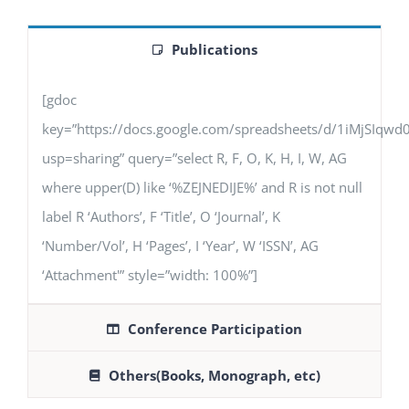
Publications
[gdoc
key=”https://docs.google.com/spreadsheets/d/1iMjSIq
usp=sharing” query=”select R, F, O, K, H, I, W, AG
where upper(D) like ‘%ZEJNEDIJE%’ and R is not null
label R ‘Authors’, F ‘Title’, O ‘Journal’, K
‘Number/Vol’, H ‘Pages’, I ‘Year’, W ‘ISSN’, AG
‘Attachment'” style=”width: 100%”]
Conference Participation
Others(Books, Monograph, etc)