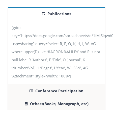
Publications
[gdoc
key=”https://docs.google.com/spreadsheets/d/1iMjSIq
usp=sharing” query=”select R, F, O, K, H, I, W, AG
where upper(D) like ‘%AGRON%ALILI%’ and R is not
null label R ‘Authors’, F ‘Title’, O ‘Journal’, K
‘Number/Vol’, H ‘Pages’, I ‘Year’, W ‘ISSN’, AG
‘Attachment'” style=”width: 100%”]
Conference Participation
Others(Books, Monograph, etc)