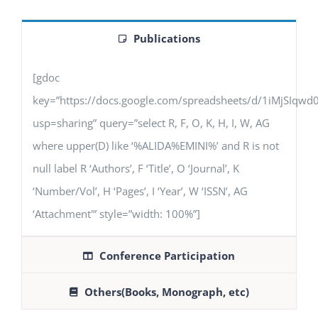
Publications
[gdoc
key=”https://docs.google.com/spreadsheets/d/1iMjSIq
usp=sharing” query=”select R, F, O, K, H, I, W, AG
where upper(D) like ‘%ALIDA%EMINI%’ and R is not
null label R ‘Authors’, F ‘Title’, O ‘Journal’, K
‘Number/Vol’, H ‘Pages’, I ‘Year’, W ‘ISSN’, AG
‘Attachment'” style=”width: 100%”]
Conference Participation
Others(Books, Monograph, etc)