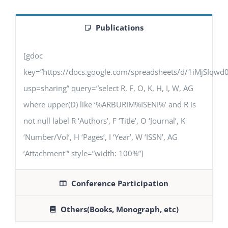
Publications
[gdoc
key=”https://docs.google.com/spreadsheets/d/1iMjSIq
usp=sharing” query=”select R, F, O, K, H, I, W, AG
where upper(D) like ‘%ARBURIM%ISENI%’ and R is
not null label R ‘Authors’, F ‘Title’, O ‘Journal’, K
‘Number/Vol’, H ‘Pages’, I ‘Year’, W ‘ISSN’, AG
‘Attachment'” style=”width: 100%”]
Conference Participation
Others(Books, Monograph, etc)