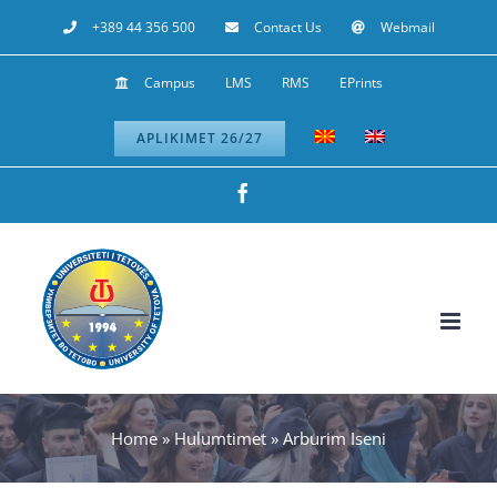
Skip
+389 44 356 500
Contact Us
Webmail
to
Campus
LMS
RMS
EPrints
content
APLIKIMET 26/27
Facebook
Home
»
Hulumtimet
»
Arburim Iseni