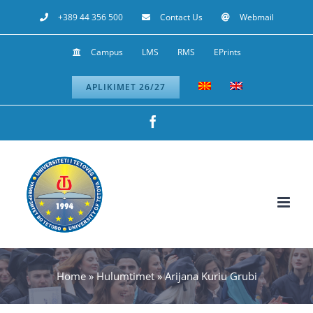
Skip
+389 44 356 500
Contact Us
Webmail
to
Campus
LMS
RMS
EPrints
content
APLIKIMET 26/27
Facebook
Home
»
Hulumtimet
»
Arijana Kuriu Grubi