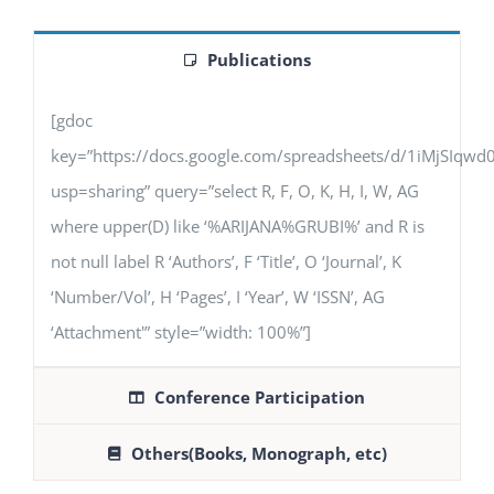
Publications
[gdoc
key=”https://docs.google.com/spreadsheets/d/1iMjSIq
usp=sharing” query=”select R, F, O, K, H, I, W, AG
where upper(D) like ‘%ARIJANA%GRUBI%’ and R is
not null label R ‘Authors’, F ‘Title’, O ‘Journal’, K
‘Number/Vol’, H ‘Pages’, I ‘Year’, W ‘ISSN’, AG
‘Attachment'” style=”width: 100%”]
Conference Participation
Others(Books, Monograph, etc)