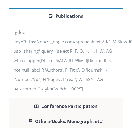
Publications
[gdoc
key=”https://docs.google.com/spreadsheets/d/1iMjSIq
usp=sharing” query=”select R, F, O, K, H, I, W, AG
where upper(D) like ‘%ATAULLA%ALIJI%’ and R is
not null label R ‘Authors’, F ‘Title’, O ‘Journal’, K
‘Number/Vol’, H ‘Pages’, I ‘Year’, W ‘ISSN’, AG
‘Attachment'” style=”width: 100%”]
Conference Participation
Others(Books, Monograph, etc)