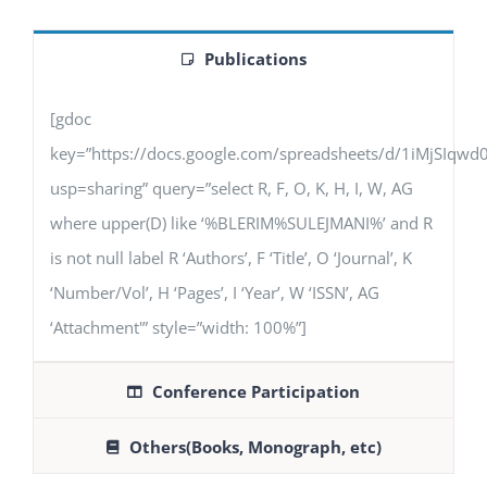
Publications
[gdoc
key=”https://docs.google.com/spreadsheets/d/1iMjSIq
usp=sharing” query=”select R, F, O, K, H, I, W, AG
where upper(D) like ‘%BLERIM%SULEJMANI%’ and R
is not null label R ‘Authors’, F ‘Title’, O ‘Journal’, K
‘Number/Vol’, H ‘Pages’, I ‘Year’, W ‘ISSN’, AG
‘Attachment'” style=”width: 100%”]
Conference Participation
Others(Books, Monograph, etc)