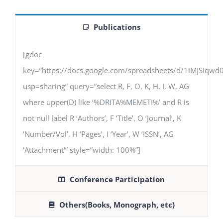
Publications
[gdoc
key=”https://docs.google.com/spreadsheets/d/1iMjSIq
usp=sharing” query=”select R, F, O, K, H, I, W, AG
where upper(D) like ‘%DRITA%MEMETI%’ and R is
not null label R ‘Authors’, F ‘Title’, O ‘Journal’, K
‘Number/Vol’, H ‘Pages’, I ‘Year’, W ‘ISSN’, AG
‘Attachment'” style=”width: 100%”]
Conference Participation
Others(Books, Monograph, etc)