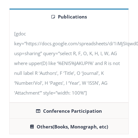
Publications
[gdoc
key=”https://docs.google.com/spreadsheets/d/1iMjSIq
usp=sharing” query=”select R, F, O, K, H, I, W, AG
where upper(D) like ‘%ENIS%JAKUPI%’ and R is not
null label R ‘Authors’, F ‘Title’, O ‘Journal’, K
‘Number/Vol’, H ‘Pages’, I ‘Year’, W ‘ISSN’, AG
‘Attachment'” style=”width: 100%”]
Conference Participation
Others(Books, Monograph, etc)