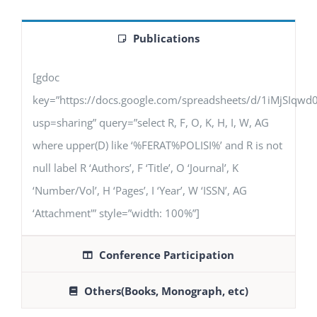
Publications
[gdoc
key=”https://docs.google.com/spreadsheets/d/1iMjSIq
usp=sharing” query=”select R, F, O, K, H, I, W, AG
where upper(D) like ‘%FERAT%POLISI%’ and R is not
null label R ‘Authors’, F ‘Title’, O ‘Journal’, K
‘Number/Vol’, H ‘Pages’, I ‘Year’, W ‘ISSN’, AG
‘Attachment'” style=”width: 100%”]
Conference Participation
Others(Books, Monograph, etc)