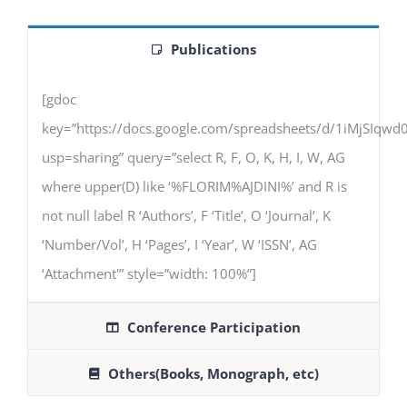
Publications
[gdoc
key=”https://docs.google.com/spreadsheets/d/1iMjSIq
usp=sharing” query=”select R, F, O, K, H, I, W, AG
where upper(D) like ‘%FLORIM%AJDINI%’ and R is
not null label R ‘Authors’, F ‘Title’, O ‘Journal’, K
‘Number/Vol’, H ‘Pages’, I ‘Year’, W ‘ISSN’, AG
‘Attachment'” style=”width: 100%”]
Conference Participation
Others(Books, Monograph, etc)