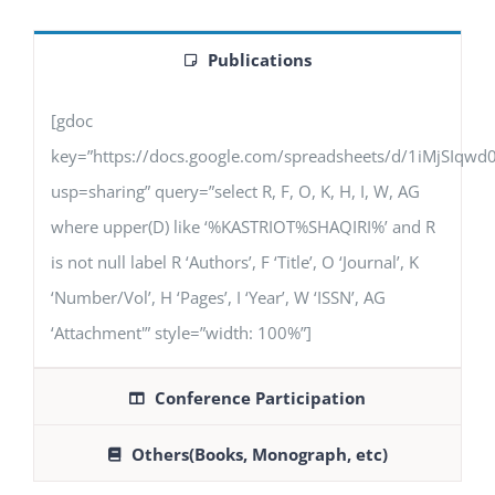
Publications
[gdoc
key=”https://docs.google.com/spreadsheets/d/1iMjSIq
usp=sharing” query=”select R, F, O, K, H, I, W, AG
where upper(D) like ‘%KASTRIOT%SHAQIRI%’ and R
is not null label R ‘Authors’, F ‘Title’, O ‘Journal’, K
‘Number/Vol’, H ‘Pages’, I ‘Year’, W ‘ISSN’, AG
‘Attachment'” style=”width: 100%”]
Conference Participation
Others(Books, Monograph, etc)