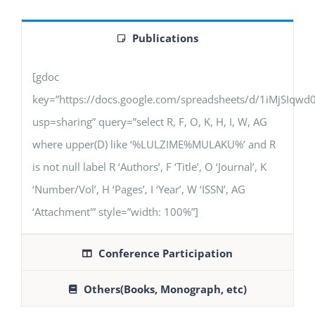
Publications
[gdoc
key=”https://docs.google.com/spreadsheets/d/1iMjSIq
usp=sharing” query=”select R, F, O, K, H, I, W, AG
where upper(D) like ‘%LULZIME%MULAKU%’ and R
is not null label R ‘Authors’, F ‘Title’, O ‘Journal’, K
‘Number/Vol’, H ‘Pages’, I ‘Year’, W ‘ISSN’, AG
‘Attachment'” style=”width: 100%”]
Conference Participation
Others(Books, Monograph, etc)