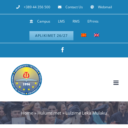
Skip
+389 44 356 500
Contact Us
Webmail
to
Campus
LMS
RMS
EPrints
content
APLIKIMET 26/27
Facebook
Home
»
Hulumtimet
»
Lulzime Leka Mulaku