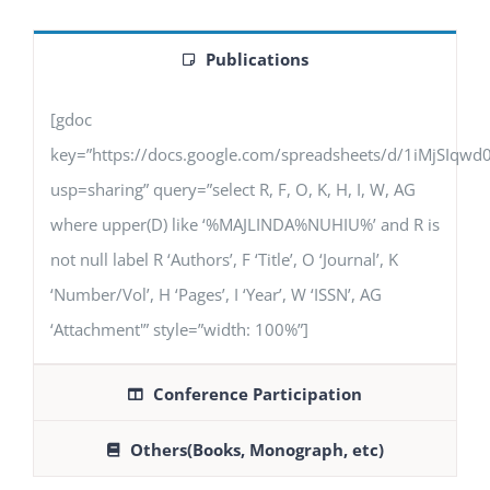
Publications
[gdoc
key=”https://docs.google.com/spreadsheets/d/1iMjSIq
usp=sharing” query=”select R, F, O, K, H, I, W, AG
where upper(D) like ‘%MAJLINDA%NUHIU%’ and R is
not null label R ‘Authors’, F ‘Title’, O ‘Journal’, K
‘Number/Vol’, H ‘Pages’, I ‘Year’, W ‘ISSN’, AG
‘Attachment'” style=”width: 100%”]
Conference Participation
Others(Books, Monograph, etc)