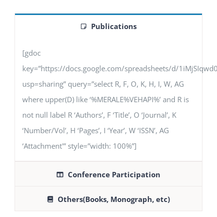
Publications
[gdoc
key=”https://docs.google.com/spreadsheets/d/1iMjSIq
usp=sharing” query=”select R, F, O, K, H, I, W, AG
where upper(D) like ‘%MERALE%VEHAPI%’ and R is
not null label R ‘Authors’, F ‘Title’, O ‘Journal’, K
‘Number/Vol’, H ‘Pages’, I ‘Year’, W ‘ISSN’, AG
‘Attachment'” style=”width: 100%”]
Conference Participation
Others(Books, Monograph, etc)