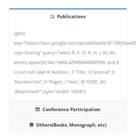
Publications
[gdoc
key=”https://docs.google.com/spreadsheets/d/1iMjSIq
usp=sharing” query=”select R, F, O, K, H, I, W, AG
where upper(D) like ‘%MILAZIM%KAMBERI%’ and R
is not null label R ‘Authors’, F ‘Title’, O ‘Journal’, K
‘Number/Vol’, H ‘Pages’, I ‘Year’, W ‘ISSN’, AG
‘Attachment'” style=”width: 100%”]
Conference Participation
Others(Books, Monograph, etc)