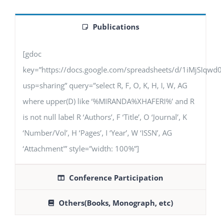
Publications
[gdoc
key=”https://docs.google.com/spreadsheets/d/1iMjSIq
usp=sharing” query=”select R, F, O, K, H, I, W, AG
where upper(D) like ‘%MIRANDA%XHAFERI%’ and R
is not null label R ‘Authors’, F ‘Title’, O ‘Journal’, K
‘Number/Vol’, H ‘Pages’, I ‘Year’, W ‘ISSN’, AG
‘Attachment'” style=”width: 100%”]
Conference Participation
Others(Books, Monograph, etc)