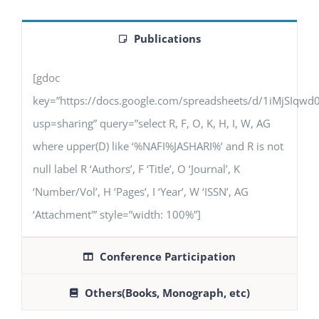
Publications
[gdoc
key=”https://docs.google.com/spreadsheets/d/1iMjSIq
usp=sharing” query=”select R, F, O, K, H, I, W, AG
where upper(D) like ‘%NAFI%JASHARI%’ and R is not
null label R ‘Authors’, F ‘Title’, O ‘Journal’, K
‘Number/Vol’, H ‘Pages’, I ‘Year’, W ‘ISSN’, AG
‘Attachment'” style=”width: 100%”]
Conference Participation
Others(Books, Monograph, etc)