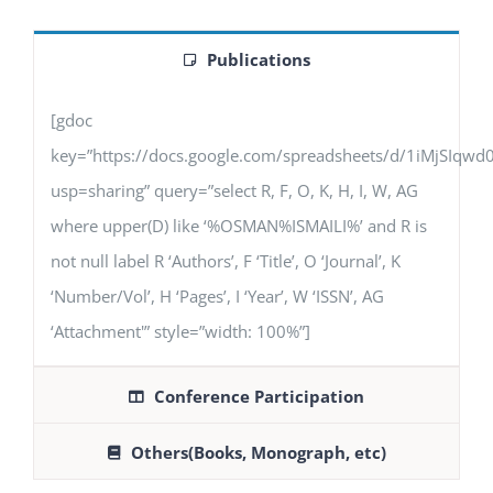
Publications
[gdoc
key=”https://docs.google.com/spreadsheets/d/1iMjSIq
usp=sharing” query=”select R, F, O, K, H, I, W, AG
where upper(D) like ‘%OSMAN%ISMAILI%’ and R is
not null label R ‘Authors’, F ‘Title’, O ‘Journal’, K
‘Number/Vol’, H ‘Pages’, I ‘Year’, W ‘ISSN’, AG
‘Attachment'” style=”width: 100%”]
Conference Participation
Others(Books, Monograph, etc)