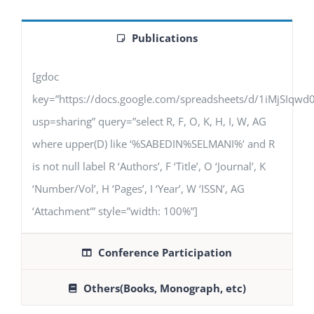
Publications
[gdoc
key=”https://docs.google.com/spreadsheets/d/1iMjSIq
usp=sharing” query=”select R, F, O, K, H, I, W, AG
where upper(D) like ‘%SABEDIN%SELMANI%’ and R
is not null label R ‘Authors’, F ‘Title’, O ‘Journal’, K
‘Number/Vol’, H ‘Pages’, I ‘Year’, W ‘ISSN’, AG
‘Attachment'” style=”width: 100%”]
Conference Participation
Others(Books, Monograph, etc)