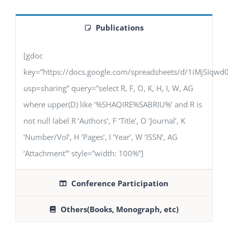
Publications
[gdoc
key=”https://docs.google.com/spreadsheets/d/1iMjSIq
usp=sharing” query=”select R, F, O, K, H, I, W, AG
where upper(D) like ‘%SHAQIRE%SABRIU%’ and R is
not null label R ‘Authors’, F ‘Title’, O ‘Journal’, K
‘Number/Vol’, H ‘Pages’, I ‘Year’, W ‘ISSN’, AG
‘Attachment'” style=”width: 100%”]
Conference Participation
Others(Books, Monograph, etc)