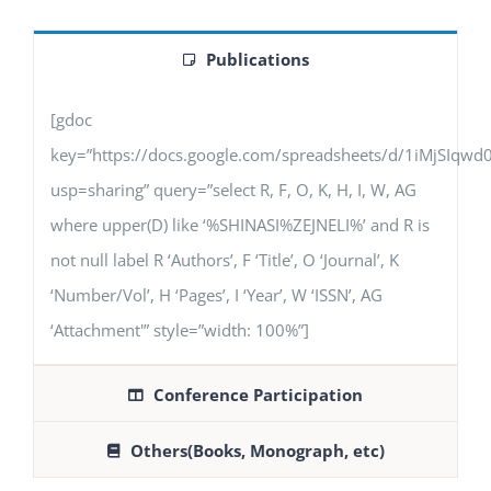
Publications
[gdoc
key=”https://docs.google.com/spreadsheets/d/1iMjSIq
usp=sharing” query=”select R, F, O, K, H, I, W, AG
where upper(D) like ‘%SHINASI%ZEJNELI%’ and R is
not null label R ‘Authors’, F ‘Title’, O ‘Journal’, K
‘Number/Vol’, H ‘Pages’, I ‘Year’, W ‘ISSN’, AG
‘Attachment'” style=”width: 100%”]
Conference Participation
Others(Books, Monograph, etc)