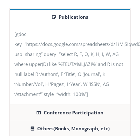
Publications
[gdoc
key=”https://docs.google.com/spreadsheets/d/1iMjSIq
usp=sharing” query=”select R, F, O, K, H, I, W, AG
where upper(D) like ‘%TEUTA%ILJAZI%’ and R is not
null label R ‘Authors’, F ‘Title’, O ‘Journal’, K
‘Number/Vol’, H ‘Pages’, I ‘Year’, W ‘ISSN’, AG
‘Attachment'” style=”width: 100%”]
Conference Participation
Others(Books, Monograph, etc)