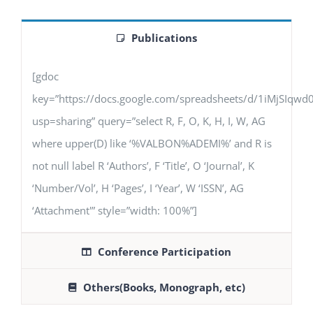
Publications
[gdoc
key=”https://docs.google.com/spreadsheets/d/1iMjSIq
usp=sharing” query=”select R, F, O, K, H, I, W, AG
where upper(D) like ‘%VALBON%ADEMI%’ and R is
not null label R ‘Authors’, F ‘Title’, O ‘Journal’, K
‘Number/Vol’, H ‘Pages’, I ‘Year’, W ‘ISSN’, AG
‘Attachment'” style=”width: 100%”]
Conference Participation
Others(Books, Monograph, etc)