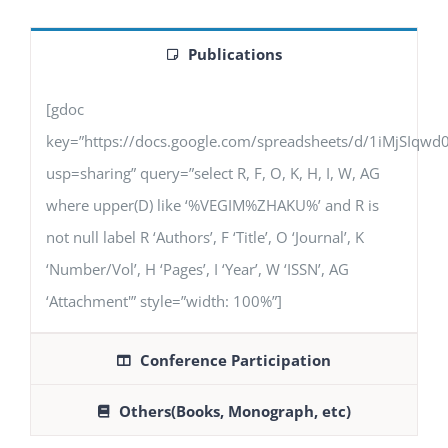
Publications
[gdoc
key=”https://docs.google.com/spreadsheets/d/1iMjSIq
usp=sharing” query=”select R, F, O, K, H, I, W, AG
where upper(D) like ‘%VEGIM%ZHAKU%’ and R is
not null label R ‘Authors’, F ‘Title’, O ‘Journal’, K
‘Number/Vol’, H ‘Pages’, I ‘Year’, W ‘ISSN’, AG
‘Attachment'” style=”width: 100%”]
Conference Participation
Others(Books, Monograph, etc)