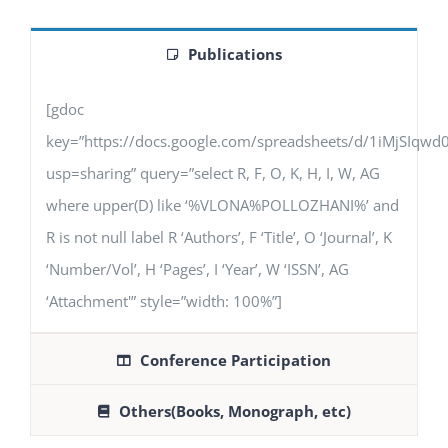
Publications
[gdoc
key=”https://docs.google.com/spreadsheets/d/1iMjSIq
usp=sharing” query=”select R, F, O, K, H, I, W, AG
where upper(D) like ‘%VLONA%POLLOZHANI%’ and
R is not null label R ‘Authors’, F ‘Title’, O ‘Journal’, K
‘Number/Vol’, H ‘Pages’, I ‘Year’, W ‘ISSN’, AG
‘Attachment'” style=”width: 100%”]
Conference Participation
Others(Books, Monograph, etc)