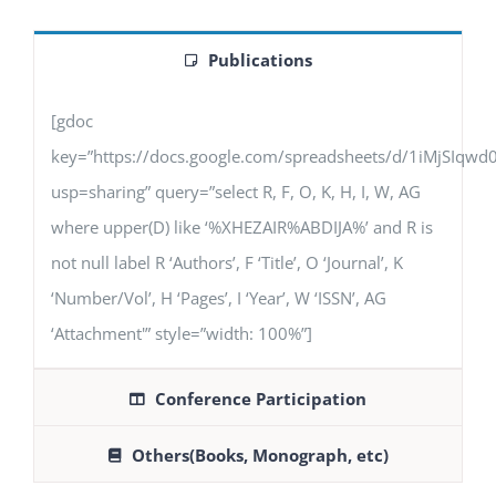
Publications
[gdoc
key=”https://docs.google.com/spreadsheets/d/1iMjSIq
usp=sharing” query=”select R, F, O, K, H, I, W, AG
where upper(D) like ‘%XHEZAIR%ABDIJA%’ and R is
not null label R ‘Authors’, F ‘Title’, O ‘Journal’, K
‘Number/Vol’, H ‘Pages’, I ‘Year’, W ‘ISSN’, AG
‘Attachment'” style=”width: 100%”]
Conference Participation
Others(Books, Monograph, etc)