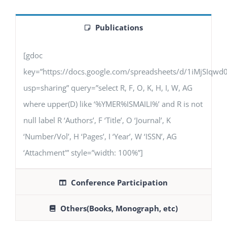
Publications
[gdoc
key=”https://docs.google.com/spreadsheets/d/1iMjSIq
usp=sharing” query=”select R, F, O, K, H, I, W, AG
where upper(D) like ‘%YMER%ISMAILI%’ and R is not
null label R ‘Authors’, F ‘Title’, O ‘Journal’, K
‘Number/Vol’, H ‘Pages’, I ‘Year’, W ‘ISSN’, AG
‘Attachment'” style=”width: 100%”]
Conference Participation
Others(Books, Monograph, etc)