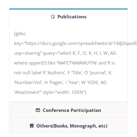
Publications
[gdoc
key=”https://docs.google.com/spreadsheets/d/1iMjSIq
usp=sharing” query=”select R, F, O, K, H, I, W, AG
where upper(D) like ‘%AFET%MAMUTI%’ and R is
not null label R ‘Authors’, F ‘Title’, O ‘Journal’, K
‘Number/Vol’, H ‘Pages’, I ‘Year’, W ‘ISSN’, AG
‘Attachment'” style=”width: 100%”]
Conference Participation
Others(Books, Monograph, etc)