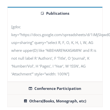
Publications
[gdoc
key=”https://docs.google.com/spreadsheets/d/1iMjSIq
usp=sharing” query=”select R, F, O, K, H, I, W, AG
where upper(D) like ‘%BEHARE%KASAMI%’ and R is
not null label R ‘Authors’, F ‘Title’, O ‘Journal’, K
‘Number/Vol’, H ‘Pages’, I ‘Year’, W ‘ISSN’, AG
‘Attachment'” style=”width: 100%”]
Conference Participation
Others(Books, Monograph, etc)