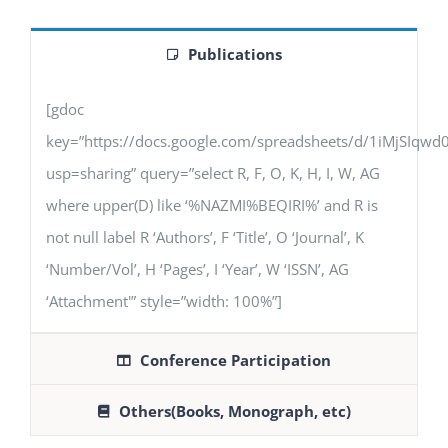
Publications
[gdoc
key=”https://docs.google.com/spreadsheets/d/1iMjSIq
usp=sharing” query=”select R, F, O, K, H, I, W, AG
where upper(D) like ‘%NAZMI%BEQIRI%’ and R is
not null label R ‘Authors’, F ‘Title’, O ‘Journal’, K
‘Number/Vol’, H ‘Pages’, I ‘Year’, W ‘ISSN’, AG
‘Attachment'” style=”width: 100%”]
Conference Participation
Others(Books, Monograph, etc)