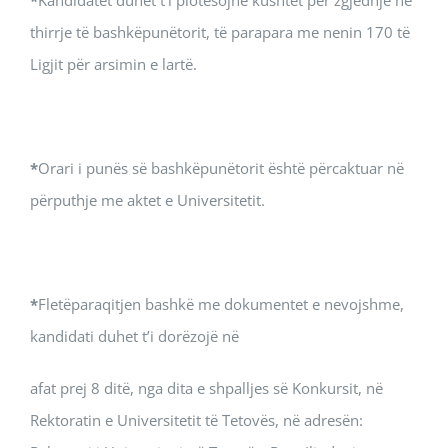
*
Kandidatët duhet t’i plotësojnë kushtet për zgjedhje në
thirrje të bashkëpunëtorit, të parapara me nenin 170 të
Ligjit për аrsimin e lartë.
*
Orari i punës së bashkëpunëtorit është përcaktuar në
përputhje me aktet e Universitetit.
*
Fletëparaqitjen bashkë me dokumentet e nevojshme,
kandidati duhet t’i dorëzojë në
afat prej 8 ditë, nga dita e shpalljes së Konkursit, në
Rektoratin e Universitetit të Tetovës, në adresën: