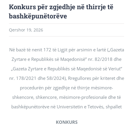
Konkurs për zgjedhje në thirrje të
bashkëpunëtorëve
Qershor 19, 2026
Në bazë të nenit 172 të Ligjit për arsimin e lartë („Gazeta
Zyrtare e Republikës së Maqedonisë” nr. 82/2018 dhe
„Gazeta Zyrtare e Republikës së Maqedonisë së Veriut”
nr. 178/2021 dhe 58/2024), Rregullores për kriteret dhe
procedurën për zgjedhje në thirrje mësimore-
shkencore, shkencore, mësimore-profesionale dhe të
bashkëpunëtorëve në Universitetin e Tetovës, shpallet
KONKURS