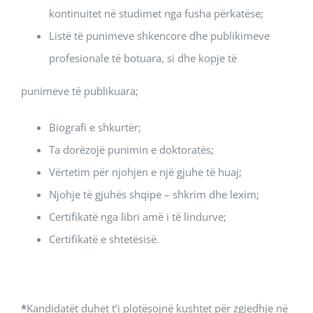
kontinuitet në studimet nga fusha përkatëse;
Listë të punimeve shkencore dhe publikimeve
profesionale të botuara, si dhe kopje të
punimeve të publikuara;
Biografi e shkurtër;
Ta dorëzojë punimin e doktoratës;
Vërtetim për njohjen e një gjuhe të huaj;
Njohje të gjuhës shqipe – shkrim dhe lexim;
Certifikatë nga libri amë i të lindurve;
Certifikatë e shtetësisë.
*
Kandidatët duhet t’i plotësojnë kushtet për zgjedhje në