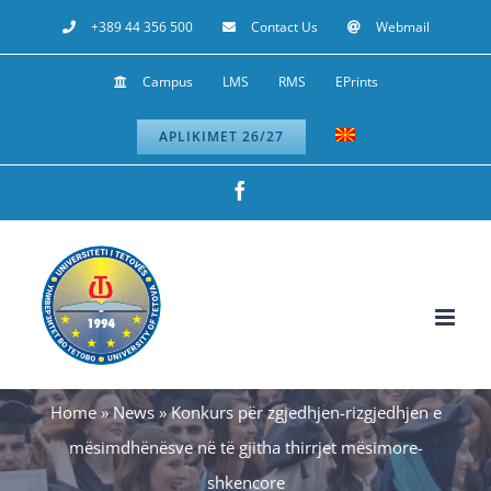
Skip
+389 44 356 500
Contact Us
Webmail
to
Campus
LMS
RMS
EPrints
content
APLIKIMET 26/27
Facebook
Home
»
News
»
Konkurs për zgjedhjen-rizgjedhjen e
mësimdhënësve në të gjitha thirrjet mësimore-
shkencore