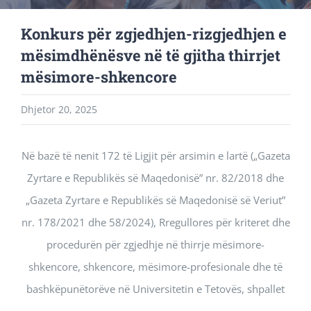
Konkurs për zgjedhjen-rizgjedhjen e
mësimdhënësve në të gjitha thirrjet
mësimore-shkencore
Dhjetor 20, 2025
Në bazë të nenit 172 të Ligjit për arsimin e lartë („Gazeta
Zyrtare e Republikës së Maqedonisë” nr. 82/2018 dhe
„Gazeta Zyrtare e Republikës së Maqedonisë së Veriut”
nr. 178/2021 dhe 58/2024), Rregullores për kriteret dhe
procedurën për zgjedhje në thirrje mësimore-
shkencore, shkencore, mësimore-profesionale dhe të
bashkëpunëtorëve në Universitetin e Tetovës, shpallet