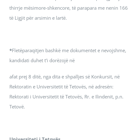
thirrje mësimore-shkencore, të parapara me nenin 166
të Ligjit për аrsimin e lartë.
*
Fletëparaqitjen bashkë me dokumentet e nevojshme,
kandidati duhet t’i dorëzojë në
afat prej 8 ditë, nga dita e shpalljes së Konkursit, në
Rektoratin e Universitetit të Tetovës, në adresën:
Rektorati i Universitetit të Tetovës, Rr. e Ilindenit, p.n.
Tetovë.
Universiteti i Tetovës